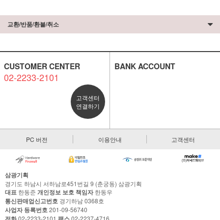
교환/반품/환불/취소
CUSTOMER CENTER
BANK ACCOUNT
02-2233-2101
고객센터
연결하기
PC 버전
이용안내
고객센터
삼광기획
경기도 하남시 서하남로451번길 9 (춘궁동) 삼광기획
대표
한동준
개인정보 보호 책임자
한동우
통신판매업신고번호
경기하남 0368호
사업자 등록번호
201-09-56740
전화
02-2233-2101
팩스
02-2237-4716