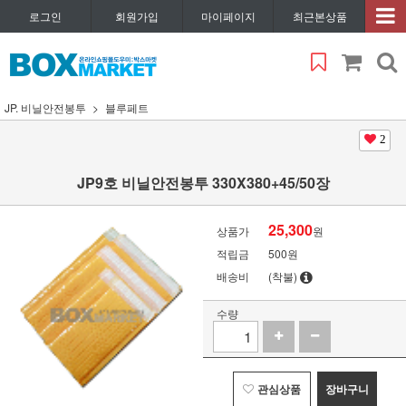
로그인
회원가입
마이페이지
최근본상품
JP. 비닐안전봉투
블루페트
2
JP9호 비닐안전봉투 330X380+45/50장
25,300
상품가
원
적립금
500원
배송비
(착불)
수량
관심상품
장바구니