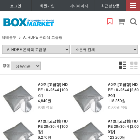
로그인
회원가입
마이페이지
최근본상품
택배봉투
A. HDPE 은회색 고급형
정렬
A0호 [고급형] HD
A0호 [고급형] HD
PE 18×25+4 [100
PE 18×25+4 [2,50
장]
0장]
4,840원
118,250원
90원 적립
2,360원 적립
A1호 [고급형] HD
A1호 [고급형] HD
PE 20×30+4 [100
PE 20×30+4 [2,00
장]
0장]
6,270원
123,200원