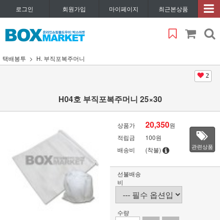
로그인
회원가입
마이페이지
최근본상품
택배봉투
H. 부직포복주머니
2
H04호 부직포복주머니 25×30
20,350
상품가
원
적립금
100원
관련상품
배송비
(착불)
선불배송
비
수량