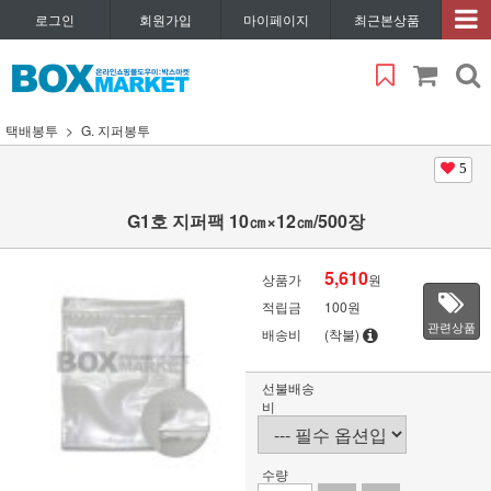
로그인
회원가입
마이페이지
최근본상품
택배봉투
G. 지퍼봉투
5
G1호 지퍼팩 10㎝×12㎝/500장
5,610
상품가
원
적립금
100원
관련상품
배송비
(착불)
선불배송
비
수량