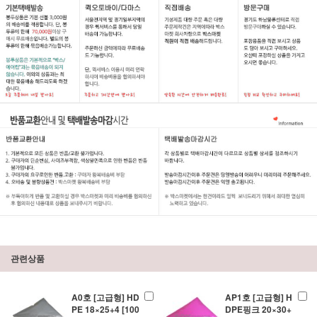
관련상품
A0호 [고급형] HD
AP1호 [고급형] H
PE 18×25+4 [100
DPE핑크 20×30+