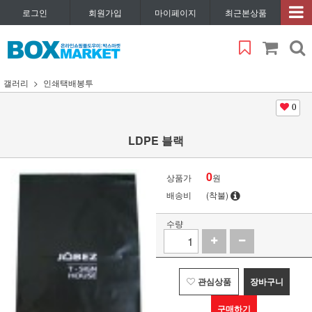
로그인
회원가입
마이페이지
최근본상품
갤러리
인쇄택배봉투
0
LDPE 블랙
0
상품가
원
배송비
(착불)
수량
관심상품
장바구니
구매하기